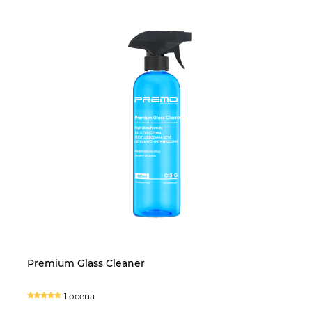
Premium Glass Cleaner
Ca
1 ocena