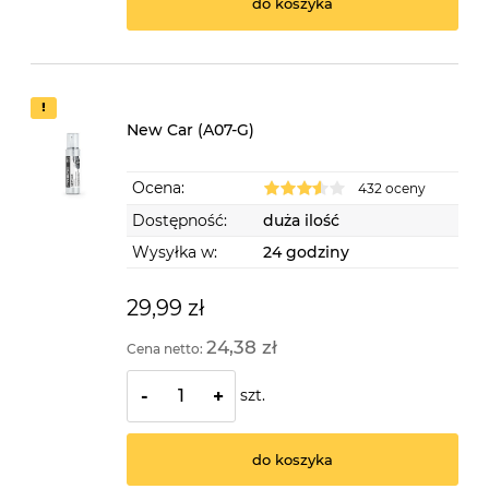
do koszyka
New Car (A07-G)
Ocena:
432 oceny
Dostępność:
duża ilość
Wysyłka w:
24 godziny
29,99 zł
24,38 zł
Cena netto:
szt.
-
+
do koszyka