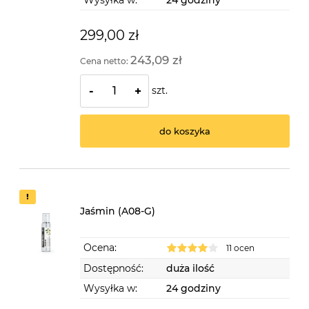
Wysyłka w:
24 godziny
299,00 zł
243,09 zł
Cena netto:
szt.
-
+
do koszyka
Jaśmin (A08-G)
Ocena:
11 ocen
Dostępność:
duża ilość
Wysyłka w:
24 godziny