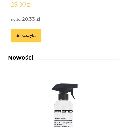
25,00 zł
3
20,33 zł
do koszyka
Nowości