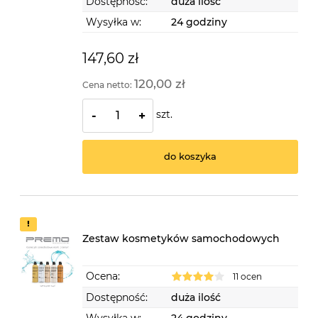
Dostępność:
duża ilość
Wysyłka w:
24 godziny
147,60 zł
120,00 zł
Cena netto:
szt.
-
+
do koszyka
Zestaw kosmetyków samochodowych
Ocena:
11 ocen
Dostępność:
duża ilość