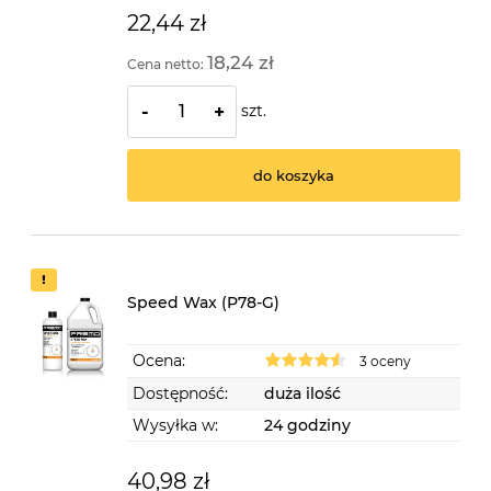
22,44 zł
18,24 zł
Cena netto:
szt.
-
+
do koszyka
Speed Wax (P78-G)
Ocena:
3 oceny
Dostępność:
duża ilość
Wysyłka w:
24 godziny
40,98 zł