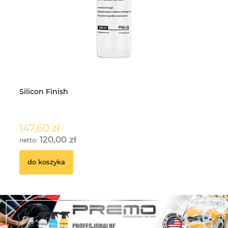
Silicon Finish
Z
147,60 zł
2
120,00 zł
do koszyka