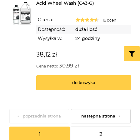
Acid Wheel Wash (C43-G)
Ocena:
16 ocen
Dostępność:
duża ilość
Wysyłka w:
24 godziny
38,12 zł
30,99 zł
Cena netto:
do koszyka
«
»
1
2